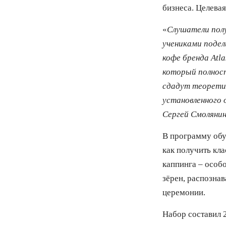
бизнеса. Целева
«
Слушатели полу
учениками поде
кофе бренда Atl
который полност
сдадут теоретич
установленного 
Сергей
Смолянин
В программу обуч
как получить кл
каппинга – особо
зёрен, распозна
церемонии.
Набор составил 