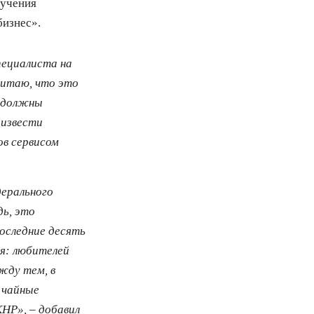
бучения
бизнес».
пециалиста на
читаю, что это
ы должны
оизвести
ов сервисом
дерального
дь, это
оследние десять
ся: любителей
жду тем, в
 чайные
КНР», – добавил