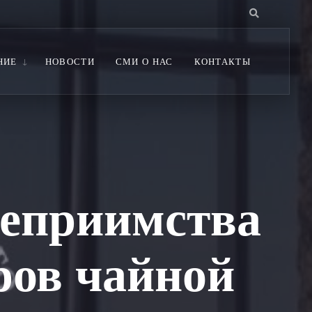
НИЕ
НОВОСТИ
СМИ О НАС
КОНТАКТЫ
теприимства
ров чайной