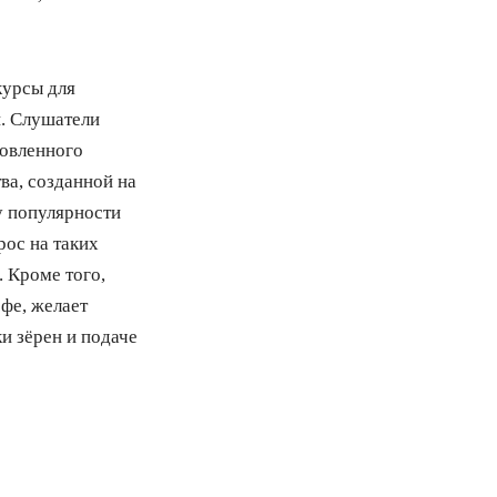
курсы для
и. Слушатели
новленного
ва, созданной на
у популярности
рос на таких
. Кроме того,
офе, желает
и зёрен и подаче