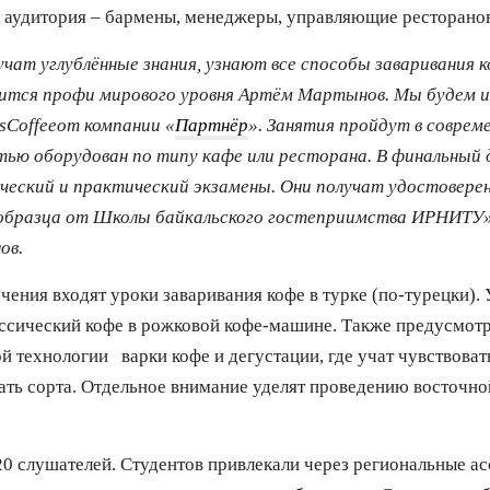
я аудитория – бармены, менеджеры, управляющие ресторанов
чат углублённые знания, узнают все способы заваривания 
лится профи мирового уровня Артём Мартынов. Мы будем 
asCoffeeот компании «
Партнёр
». Занятия пройдут в совреме
ью оборудован по типу кафе или ресторана. В финальный 
еский и практический экзамены. Они получат удостовере
образца от Школы байкальского гостеприимства ИРНИТУ»,
ов.
ения входят уроки заваривания кофе в турке (по-турецки).
ассический кофе в рожковой кофе-машине. Также предусмот
й технологии варки кофе и дегустации, где учат чувствоват
вать сорта. Отдельное внимание уделят проведению восточн
20 слушателей. Студентов привлекали через региональные а