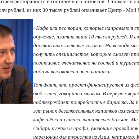
витием ресторанного и гостиничного бизнесов. Стоимость о
сяч рублей, из них 30 тысяч рублей оплачивает Центр «Мой 
«
Кафе или ресторан, которые направляют с
обучение, платит лишь 10 тысяч рублей. Я с
достаточно лояльные условия. На выходе м
получить специалистов, которые смогут пр
позитивное впечатление на гостей и турист
подачи высококлассного напитка.
Тот факт, что проект финансируется из фе
бюджета, говорит о многом. В первую очере
подтверждает потребность в бариста. За п
лет рынок безалкогольных напитков изменил
кофе в России стало значительно больше. Ме
Сибири нужны и профи, умеющие проводить
церемонии для туристов из Азии, например, 