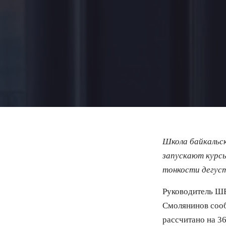
Школа байкальс
запускают курсы
тонкости дегус
Руководитель ШБ
Смолянинов сооб
рассчитано на 3