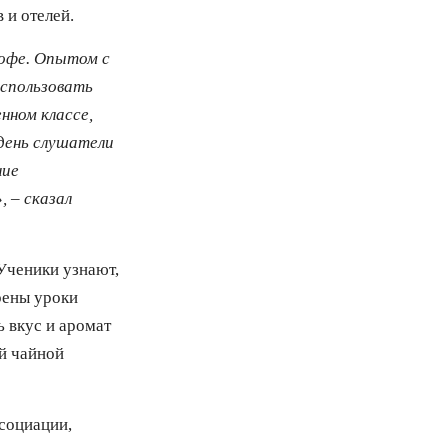
 и отелей.
кофе. Опытом с
использовать
нном классе,
день слушатели
ние
 – сказал
 Ученики узнают,
рены уроки
ь вкус и аромат
ой чайной
ссоциации,