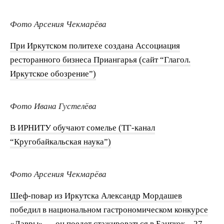
Фото Арсения Чекмарёва
При Иркутском политехе создана Ассоциация
ресторанного бизнеса Приангарья (сайт “Глагол.
Иркутское обозрение”)
Фото Ивана Густелёва
В ИРНИТУ обучают сомелье (ТГ-канал
“Кругобайкальская наука”)
Фото Арсения Чекмарёва
Шеф-повар из Иркутска Александр Мордашев
победил в национальном гастрономическом конкурсе
«Лавры» — он поедет стажироваться в Бангкок – 27